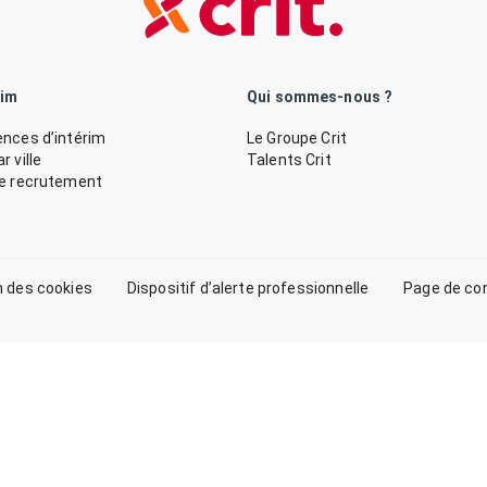
rim
Qui sommes-nous ?
nces d’intérim
Le Groupe Crit
 ville
Talents Crit
de recrutement
n des cookies
Dispositif d’alerte professionnelle
Page de co