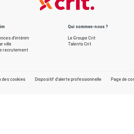
rim
Qui sommes-nous ?
nces d’intérim
Le Groupe Crit
 ville
Talents Crit
de recrutement
n des cookies
Dispositif d’alerte professionnelle
Page de co