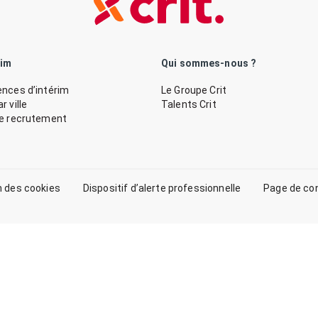
rim
Qui sommes-nous ?
nces d’intérim
Le Groupe Crit
 ville
Talents Crit
de recrutement
n des cookies
Dispositif d’alerte professionnelle
Page de co