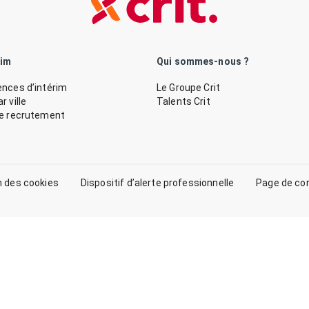
rim
Qui sommes-nous ?
nces d’intérim
Le Groupe Crit
 ville
Talents Crit
de recrutement
n des cookies
Dispositif d’alerte professionnelle
Page de co