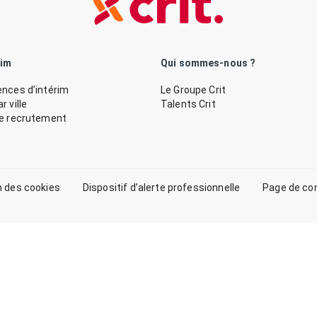
rim
Qui sommes-nous ?
nces d’intérim
Le Groupe Crit
 ville
Talents Crit
de recrutement
n des cookies
Dispositif d’alerte professionnelle
Page de co