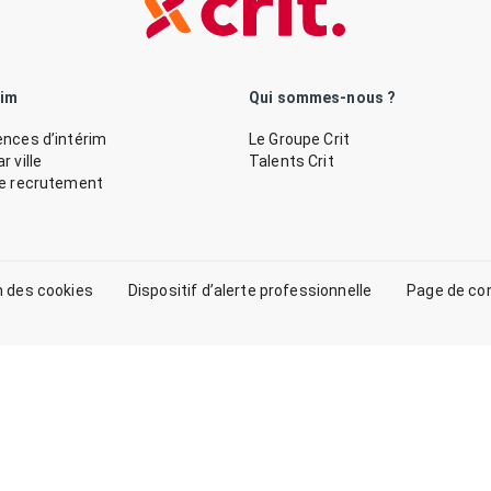
rim
Qui sommes-nous ?
nces d’intérim
Le Groupe Crit
 ville
Talents Crit
de recrutement
n des cookies
Dispositif d’alerte professionnelle
Page de co