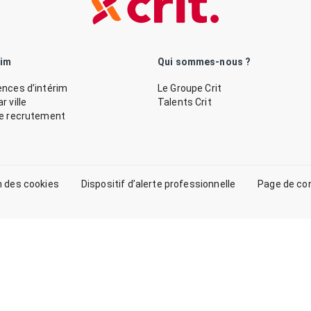
rim
Qui sommes-nous ?
nces d’intérim
Le Groupe Crit
 ville
Talents Crit
de recrutement
n des cookies
Dispositif d’alerte professionnelle
Page de co