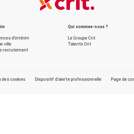
rim
Qui sommes-nous ?
nces d’intérim
Le Groupe Crit
 ville
Talents Crit
de recrutement
n des cookies
Dispositif d’alerte professionnelle
Page de co