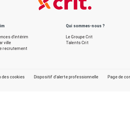
rim
Qui sommes-nous ?
nces d’intérim
Le Groupe Crit
 ville
Talents Crit
de recrutement
n des cookies
Dispositif d’alerte professionnelle
Page de co