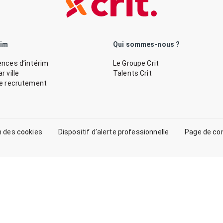
rim
Qui sommes-nous ?
nces d’intérim
Le Groupe Crit
 ville
Talents Crit
de recrutement
n des cookies
Dispositif d’alerte professionnelle
Page de co