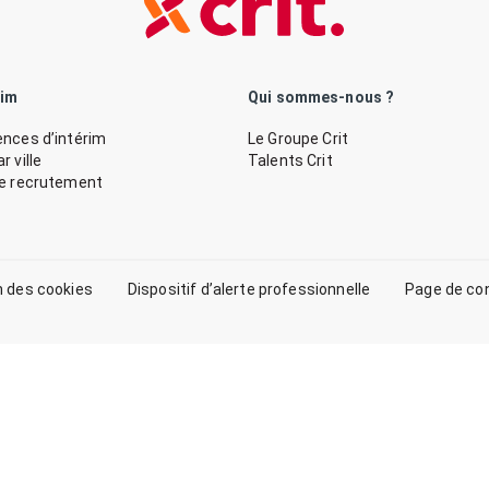
rim
Qui sommes-nous ?
nces d’intérim
Le Groupe Crit
 ville
Talents Crit
de recrutement
n des cookies
Dispositif d’alerte professionnelle
Page de co