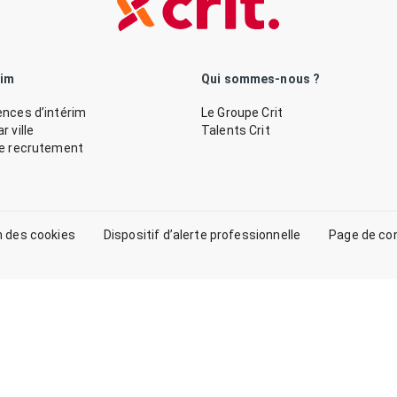
rim
Qui sommes-nous ?
nces d’intérim
Le Groupe Crit
 ville
Talents Crit
de recrutement
n des cookies
Dispositif d’alerte professionnelle
Page de co