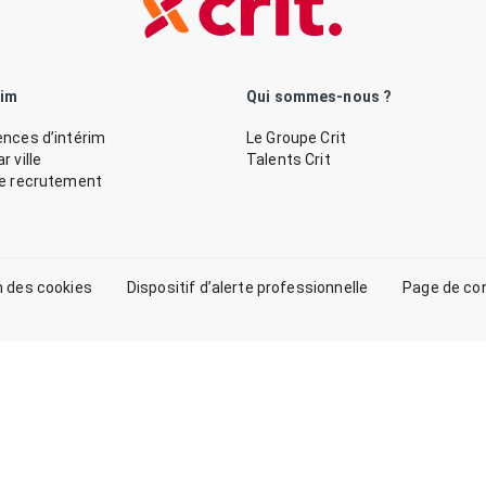
rim
Qui sommes-nous ?
nces d’intérim
Le Groupe Crit
 ville
Talents Crit
de recrutement
n des cookies
Dispositif d’alerte professionnelle
Page de co