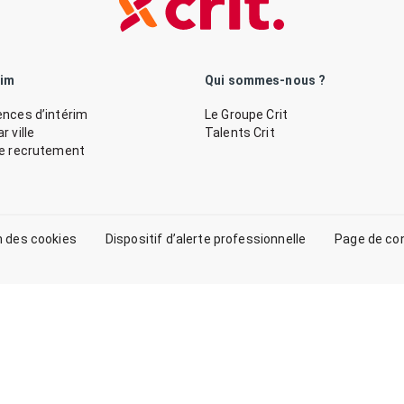
rim
Qui sommes-nous ?
nces d’intérim
Le Groupe Crit
 ville
Talents Crit
de recrutement
n des cookies
Dispositif d’alerte professionnelle
Page de co