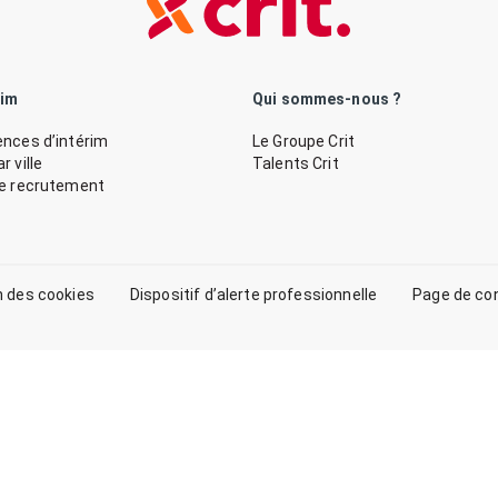
rim
Qui sommes-nous ?
nces d’intérim
Le Groupe Crit
 ville
Talents Crit
de recrutement
n des cookies
Dispositif d’alerte professionnelle
Page de co