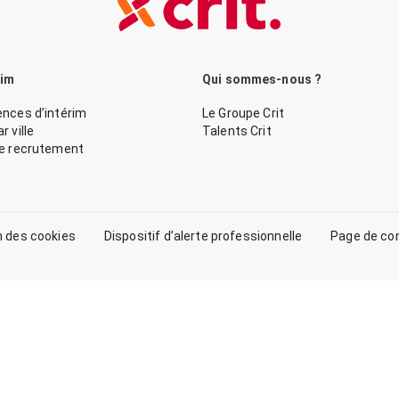
rim
Qui sommes-nous ?
nces d’intérim
Le Groupe Crit
 ville
Talents Crit
de recrutement
n des cookies
Dispositif d’alerte professionnelle
Page de co