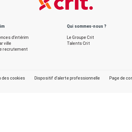
rim
Qui sommes-nous ?
nces d’intérim
Le Groupe Crit
 ville
Talents Crit
de recrutement
n des cookies
Dispositif d’alerte professionnelle
Page de co