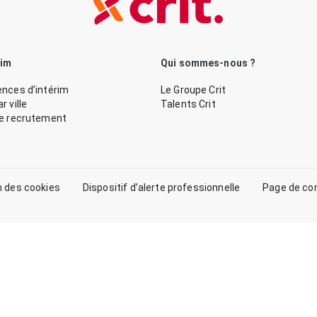
rim
Qui sommes-nous ?
nces d’intérim
Le Groupe Crit
 ville
Talents Crit
de recrutement
n des cookies
Dispositif d’alerte professionnelle
Page de co