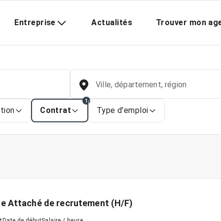
Entreprise
Actualités
Trouver mon ag
Ville, département, région
1
tion
Contrat
Type d'emploi
e Attaché de recrutement (H/F)
t
Date de début
Salaire / heure