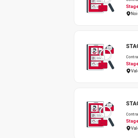
Stag
Noi
STAG
Contra
Stag
Val
STAG
Contra
Stag
Val