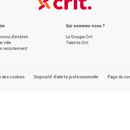
rim
Qui sommes-nous ?
nces d’intérim
Le Groupe Crit
 ville
Talents Crit
de recrutement
n des cookies
Dispositif d’alerte professionnelle
Page de co