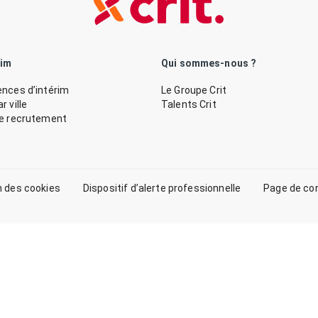
rim
Qui sommes-nous ?
nces d’intérim
Le Groupe Crit
 ville
Talents Crit
de recrutement
n des cookies
Dispositif d’alerte professionnelle
Page de co