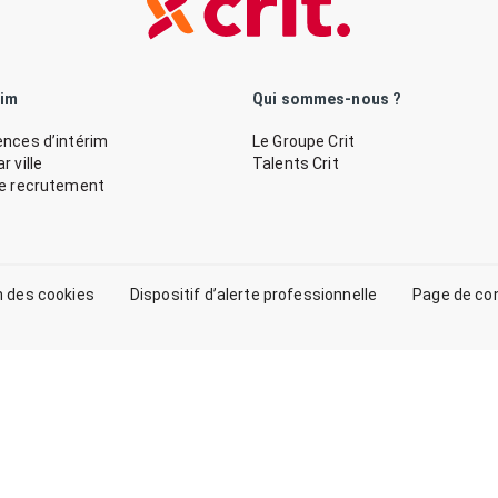
rim
Qui sommes-nous ?
nces d’intérim
Le Groupe Crit
 ville
Talents Crit
de recrutement
n des cookies
Dispositif d’alerte professionnelle
Page de co