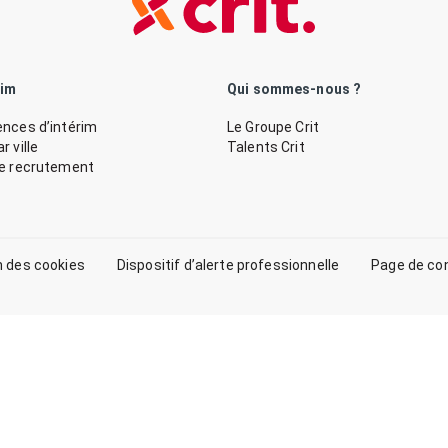
rim
Qui sommes-nous ?
nces d’intérim
Le Groupe Crit
 ville
Talents Crit
de recrutement
n des cookies
Dispositif d’alerte professionnelle
Page de co