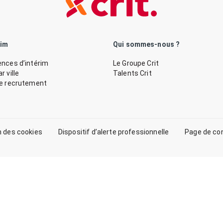
rim
Qui sommes-nous ?
nces d’intérim
Le Groupe Crit
 ville
Talents Crit
de recrutement
n des cookies
Dispositif d’alerte professionnelle
Page de co