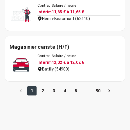
Contrat
Salaire / heure
Intérim
11,65 € à 11,65 €
Hénin-Beaumont (62110)
Magasinier cariste (H/F)
Contrat
Salaire / heure
Intérim
12,02 € à 12,02 €
Batilly (54980)
1
2
3
4
5
…
90