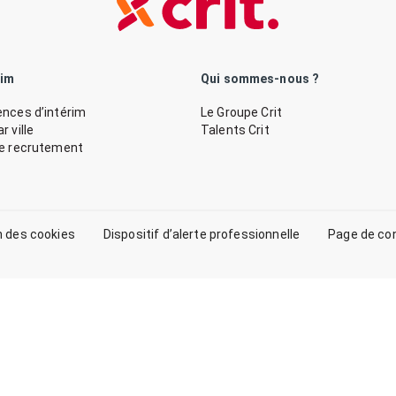
rim
Qui sommes-nous ?
nces d’intérim
Le Groupe Crit
 ville
Talents Crit
de recrutement
n des cookies
Dispositif d’alerte professionnelle
Page de co