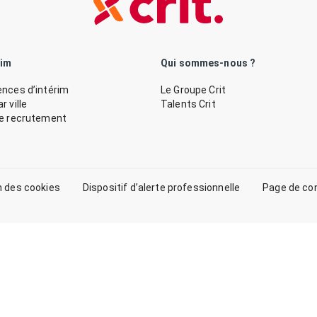
rim
Qui sommes-nous ?
nces d’intérim
Le Groupe Crit
 ville
Talents Crit
de recrutement
n des cookies
Dispositif d’alerte professionnelle
Page de co