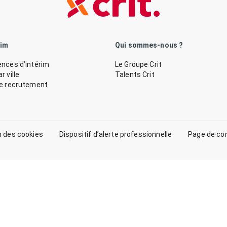
rim
Qui sommes-nous ?
nces d’intérim
Le Groupe Crit
 ville
Talents Crit
de recrutement
n des cookies
Dispositif d’alerte professionnelle
Page de co