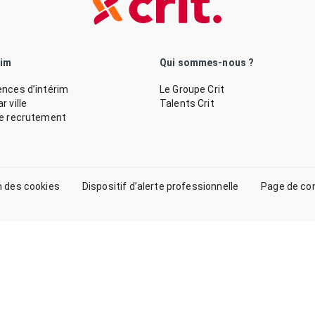
rim
Qui sommes-nous ?
nces d’intérim
Le Groupe Crit
 ville
Talents Crit
de recrutement
n des cookies
Dispositif d’alerte professionnelle
Page de co