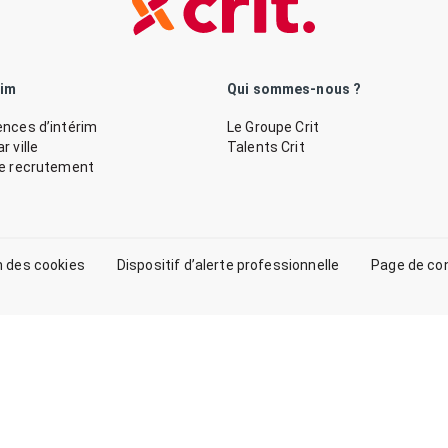
rim
Qui sommes-nous ?
nces d’intérim
Le Groupe Crit
 ville
Talents Crit
de recrutement
n des cookies
Dispositif d’alerte professionnelle
Page de co