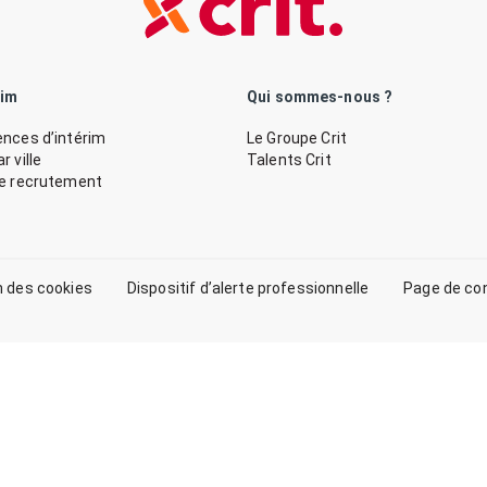
rim
Qui sommes-nous ?
nces d’intérim
Le Groupe Crit
 ville
Talents Crit
de recrutement
n des cookies
Dispositif d’alerte professionnelle
Page de co