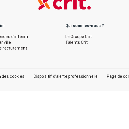
rim
Qui sommes-nous ?
nces d’intérim
Le Groupe Crit
 ville
Talents Crit
de recrutement
n des cookies
Dispositif d’alerte professionnelle
Page de co