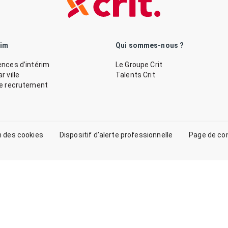
rim
Qui sommes-nous ?
nces d’intérim
Le Groupe Crit
 ville
Talents Crit
de recrutement
n des cookies
Dispositif d’alerte professionnelle
Page de co