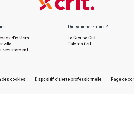
rim
Qui sommes-nous ?
nces d’intérim
Le Groupe Crit
 ville
Talents Crit
de recrutement
n des cookies
Dispositif d’alerte professionnelle
Page de co