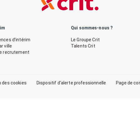
rim
Qui sommes-nous ?
nces d’intérim
Le Groupe Crit
 ville
Talents Crit
de recrutement
n des cookies
Dispositif d’alerte professionnelle
Page de co