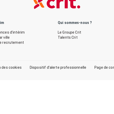
rim
Qui sommes-nous ?
nces d’intérim
Le Groupe Crit
 ville
Talents Crit
de recrutement
n des cookies
Dispositif d’alerte professionnelle
Page de co