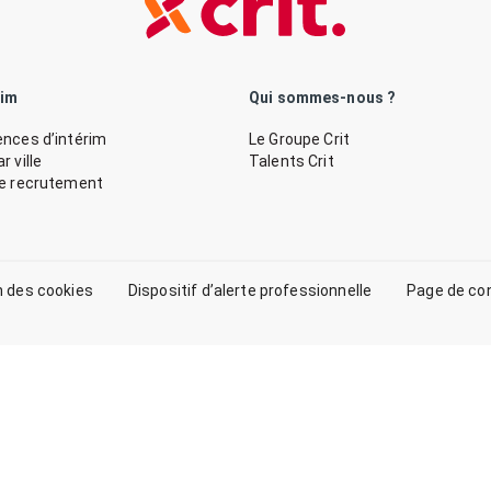
rim
Qui sommes-nous ?
nces d’intérim
Le Groupe Crit
 ville
Talents Crit
de recrutement
n des cookies
Dispositif d’alerte professionnelle
Page de co