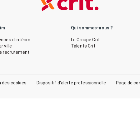
rim
Qui sommes-nous ?
nces d’intérim
Le Groupe Crit
 ville
Talents Crit
de recrutement
n des cookies
Dispositif d’alerte professionnelle
Page de co