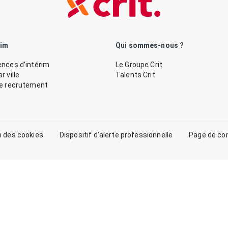
rim
Qui sommes-nous ?
nces d’intérim
Le Groupe Crit
 ville
Talents Crit
de recrutement
n des cookies
Dispositif d’alerte professionnelle
Page de co