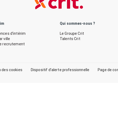
rim
Qui sommes-nous ?
nces d’intérim
Le Groupe Crit
 ville
Talents Crit
de recrutement
n des cookies
Dispositif d’alerte professionnelle
Page de co