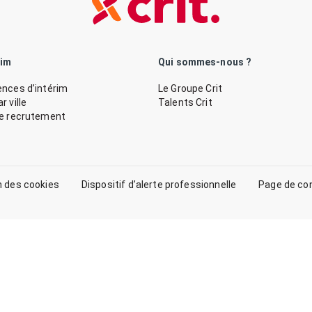
rim
Qui sommes-nous ?
nces d’intérim
Le Groupe Crit
 ville
Talents Crit
de recrutement
n des cookies
Dispositif d’alerte professionnelle
Page de co