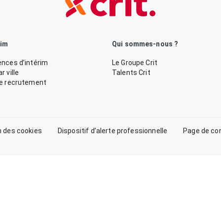
rim
Qui sommes-nous ?
nces d’intérim
Le Groupe Crit
 ville
Talents Crit
de recrutement
n des cookies
Dispositif d’alerte professionnelle
Page de co