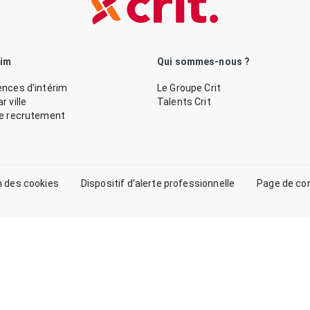
rim
Qui sommes-nous ?
nces d’intérim
Le Groupe Crit
 ville
Talents Crit
de recrutement
n des cookies
Dispositif d’alerte professionnelle
Page de co