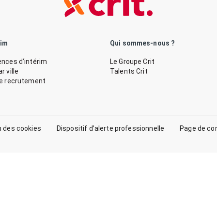
rim
Qui sommes-nous ?
nces d’intérim
Le Groupe Crit
 ville
Talents Crit
de recrutement
n des cookies
Dispositif d’alerte professionnelle
Page de co