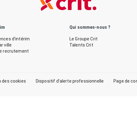
rim
Qui sommes-nous ?
nces d’intérim
Le Groupe Crit
 ville
Talents Crit
de recrutement
n des cookies
Dispositif d’alerte professionnelle
Page de co