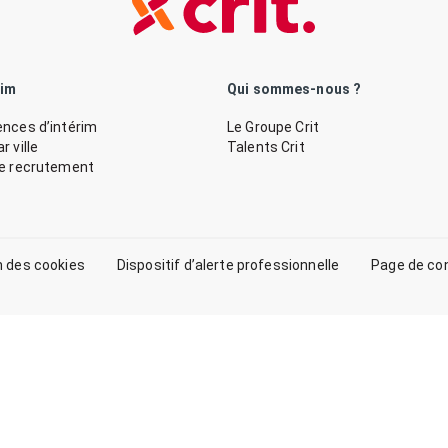
rim
Qui sommes-nous ?
nces d’intérim
Le Groupe Crit
 ville
Talents Crit
de recrutement
n des cookies
Dispositif d’alerte professionnelle
Page de co