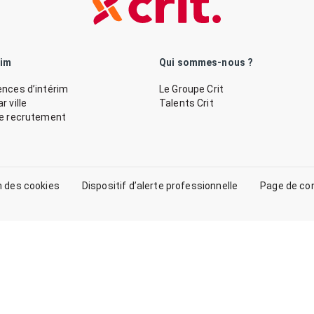
rim
Qui sommes-nous ?
nces d’intérim
Le Groupe Crit
 ville
Talents Crit
de recrutement
n des cookies
Dispositif d’alerte professionnelle
Page de co