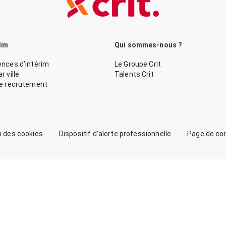
rim
Qui sommes-nous ?
nces d’intérim
Le Groupe Crit
 ville
Talents Crit
de recrutement
n des cookies
Dispositif d’alerte professionnelle
Page de co