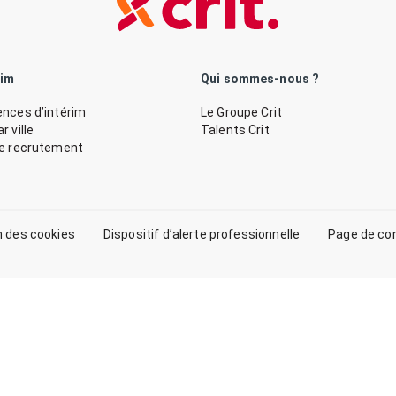
rim
Qui sommes-nous ?
nces d’intérim
Le Groupe Crit
 ville
Talents Crit
de recrutement
n des cookies
Dispositif d’alerte professionnelle
Page de co