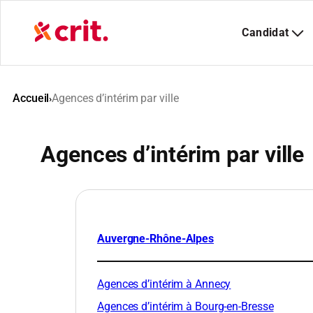
Aller
au
contenu
Accueil
Agences d’intérim par ville
›
Agences d’intérim par ville
Auvergne-Rhône-Alpes
Agences d’intérim à Annecy
Agences d’intérim à Bourg-en-Bresse